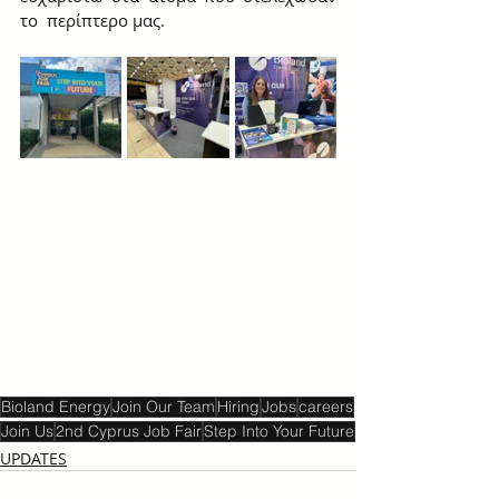
το  περίπτερο μας.
Bioland Energy
Join Our Team
Hiring
Jobs
careers
Join Us
2nd Cyprus Job Fair
Step Into Your Future
UPDATES