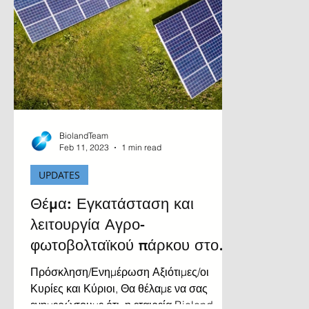
BiolandTeam
Feb 11, 2023
1 min read
UPDATES
Θέμα: Εγκατάσταση και
λειτουργία Αγρο-
φωτοβολταϊκού πάρκου στον
Δήμο Πόλεως Χρυσοχούς.
Πρόσκληση/Ενημέρωση Αξιότιμες/οι
Κυρίες και Κύριοι, Θα θέλαμε να σας
ενημερώσουμε ότι, η εταιρεία Bioland