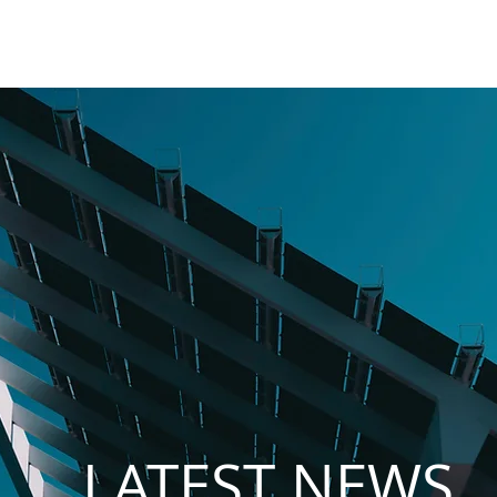
MES
NET BILLING
PV PARKS
PROMITHIA
CAREERS
LATEST NEWS