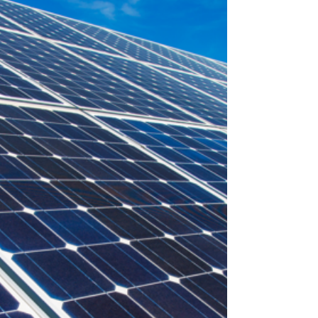
και λειτουργία Αγρο-φωτοβολταϊκού Πάρκου
στα Κοινοτικά μας όρια.