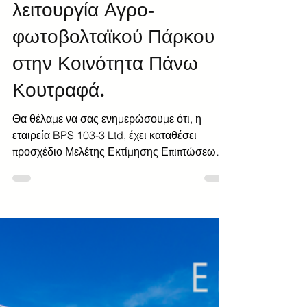
BiolandTeam
Jun 3, 2025
1 min read
Θέμα: Εγκατάσταση και
λειτουργία Αγρο-
φωτοβολταϊκού Πάρκου
στην Κοινότητα Πάνω
Κουτραφά.
Θα θέλαμε να σας ενημερώσουμε ότι, η
εταιρεία BPS 103-3 Ltd, έχει καταθέσει
προσχέδιο Μελέτης Εκτίμησης Επιπτώσεων
στο Περιβάλλον (ΜΕΕΠ), για την κατασκευή