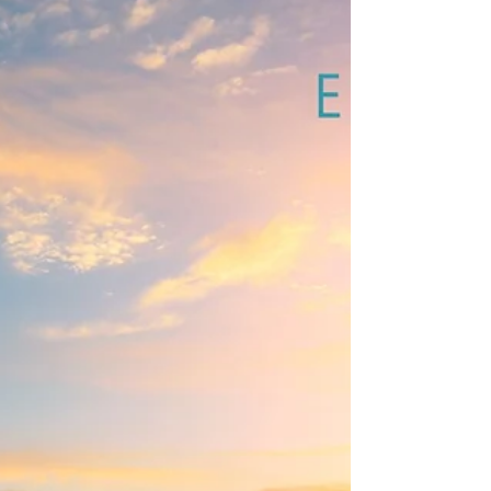
στο Δημοτικό Διαμέρισμα
Τσερίου.
Θα θέλαμε να σας ενημερώσουμε ότι, η
εταιρεία BPS 127-2 Ltd, έχει καταθέσει
προσχέδιο Μελέτης Εκτίμησης Επιπτώσεων
στο Περιβάλλον (ΜΕΕΠ), γι