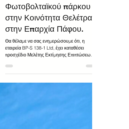
BiolandTeam
Jun 11, 2025
1 min read
Θέμα: Εγκατάσταση και
λειτουργία
Φωτοβολταϊκού πάρκου
στην Κοινότητα Θελέτρας
στην Επαρχία Πάφου.
Θα θέλαμε να σας ενημερώσουμε ότι, η
εταιρεία BP-S 138-1 Ltd, έχει καταθέσει
προσχέδιο Μελέτης Εκτίμησης Επιπτώσεων
στο Περιβάλλον (ΜΕΕΠ), για την κατασκευή
και λειτουργία Φωτοβολταϊκού Πάρκου
ισχύος 1.50MW στα όρια της Κοινότητας
Θελέτρας.