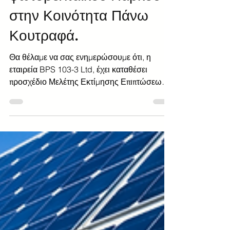
λειτουργία Αγρο-
φωτοβολταϊκού Πάρκου
στην Κοινότητα Πάνω
Κουτραφά.
Θα θέλαμε να σας ενημερώσουμε ότι, η
εταιρεία BPS 103-3 Ltd, έχει καταθέσει
προσχέδιο Μελέτης Εκτίμησης Επιπτώσεων
στο Περιβάλλον (ΜΕΕΠ), για την κατασκευή
και λειτουργία Αγρο-φωτοβολταϊκού Πάρκου
στα Κοινοτικά μας όρια.