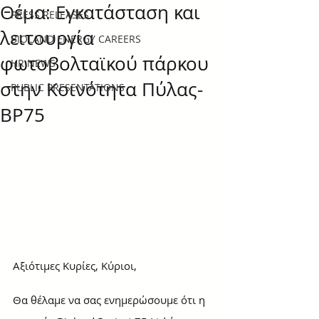
Θέμα: Εγκατάσταση και
PRESS RELEASES
λειτουργία
BIOLAND ENERGY CAREERS
φωτοβολταϊκού πάρκου
HR NEWS
στην Κοινότητα Πύλας-
PUBLIC PRESENTATIONS
BP75
Αξιότιμες Κυρίες, Kύριοι,
Θα θέλαμε να σας ενημερώσουμε ότι η 