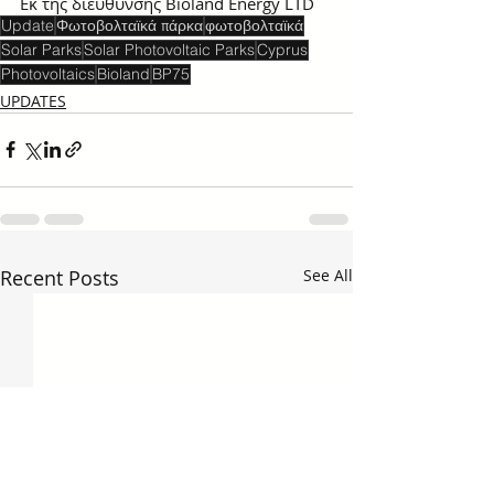
Εκ της διεύθυνσης Bioland Energy LTD
Update
Φωτοβολταϊκά πάρκα
φωτοβολταϊκά
Solar Parks
Solar Photovoltaic Parks
Cyprus
Photovoltaics
Bioland
BP75
UPDATES
Recent Posts
See All