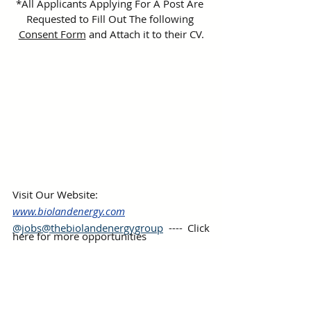
*All Applicants Applying For A Post Are 
Requested to Fill Out The following 
Consent Form
 and Attach it to their CV.
Visit Our Website:
www.biolandenergy.com
@jobs@thebiolandenergygroup
 ---- Click 
here for more opportunities
#jobs
#biolandenergy
#biolandenergygroup
Bioland Energy
Bioland Jobs
Hiring
Jobs
Solar company
Μηχανικού Περιβάλλοντος
Environmental Engineer