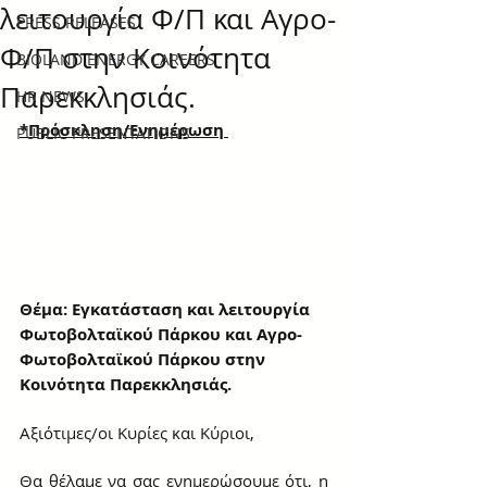
λειτουργία Φ/Π και Αγρο-
PRESS RELEASES
Φ/Π στην Κοινότητα
BIOLAND ENERGY CAREERS
Παρεκκλησιάς.
HR NEWS
*Πρόσκληση/Ενημέρωση 
PUBLIC PRESENTATIONS
Θέμα: Εγκατάσταση και λειτουργία 
Φωτοβολταϊκού Πάρκου και Αγρο-
Φωτοβολταϊκού Πάρκου στην 
Κοινότητα Παρεκκλησιάς.
Αξιότιμες/οι Κυρίες και Κύριοι, 
Θα θέλαμε να σας ενημερώσουμε ότι, η 