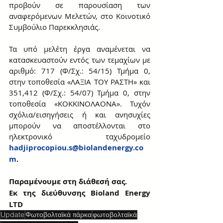
προβούν σε παρουσίαση των 
αναφερόμενων Μελετών, στο Κοινοτικό 
Συμβούλιο Παρεκκλησιάς.  
Τα υπό μελέτη έργα αναμένεται να 
κατασκευαστούν εντός των τεμαχίων με 
αριθμό: 717 (Φ/Σχ.: 54/15) Τμήμα 0, 
στην τοποθεσία «ΛΑΞΙΑ ΤΟΥ ΡΑΣΤΗ» και 
351,412 (Φ/Σχ.: 54/07) Τμήμα 0, στην 
τοποθεσία «ΚΟΚΚΙΝΟΛΑΟΝΑ». Τυχόν 
σχόλια/εισηγήσεις ή και ανησυχίες 
μπορούν να αποστέλλονται στο 
ηλεκτρονικό ταχυδρομείο 
hadjiprocopiou.s@biolandenergy.co
m
.
Παραμένουμε στη διάθεσή σας.  
Εκ της διεύθυνσης Bioland Energy 
LTD 
Update
Φωτοβολταϊκά πάρκα
φωτοβολταϊκά