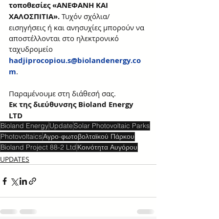
τοποθεσίες «ΑΝΕΦΑΝΗ ΚΑΙ 
ΧΑΛΟΣΠΙΤΙΑ». 
Τυχόν σχόλια/
εισηγήσεις ή και ανησυχίες μπορούν να 
αποστέλλονται στο ηλεκτρονικό 
ταχυδρομείο
hadjiprocopiou.s
@biolandenergy.co
m
.
Παραμένουμε στη διάθεσή σας. 
Εκ της διεύθυνσης Bioland Energy 
LTD
Bioland Energy
Update
Solar Photovoltaic Parks
Photovoltaics
Αγρο-φωτοβολταϊκού Πάρκου
Bioland Project 88-2 Ltd
Κοινότητα Αυγόρου
UPDATES