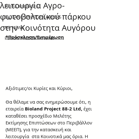
λειτουργία Αγρο-
PRESS RELEASES
φωτοβολταϊκού πάρκου
BIOLAND ENERGY CAREERS
στην Κοινότητα Αυγόρου
HR NEWS
*Πρόσκληση/Ενημέρωση
PUBLIC PRESENTATIONS
Αξιότιμες/οι Κυρίες και Κύριοι,
Θα θέλαμε να σας ενημερώσουμε ότι, η 
εταιρεία 
Bioland Project 88-2 Ltd, 
έχει 
καταθέσει προσχέδιο Μελέτης 
Εκτίμησης Επιπτώσεων στο Περιβάλλον 
(ΜΕΕΠ), για την κατασκευή και 
λειτουργία  στα Κοινοτικά μας όρια. Η 