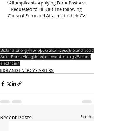
*All Applicants Applying For A Post Are 
Requested to Fill Out The following 
Consent Form
 and Attach it to their CV.
Bioland Energy
Φωτοβολταϊκά πάρκα
Bioland Jobs
Solar Parks
Hiring
Jobs
renewableenergy
Bioland
electrician
BIOLAND ENERGY CAREERS
Recent Posts
See All