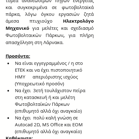
τομέα ανανεώσιμων πηγών ενέργειας 
και συγκεκριμένα σε φωτοβολταϊκά 
πάρκα, λόγω όγκου εργασιών ζητά 
άμεσα
πτυχιούχο
 Ηλεκτρολόγο 
Μηχανικό 
για μελέτες και σχεδιασμό 
Φωτοβολταικών Πάρκων
,
 για πλήρη 
απασχόληση στη Λάρνακα.
Προσόντα:
Να είναι εγγεγραμμένος / η στο 
ΕΤΕΚ και να έχει πιστοποιητικό 
ΗΜΥ      απεριόριστης ισχύος 
(Υποχρεωτικό προσόν)
Να έχει  3ετή τουλάχιστον πείρα 
στη κατασκευή ή και μελέτη 
Φωτοβολταίκών Πάρκων  
(επιθυμητό αλλά όχι αναγκαίο)
Να έχει  πολύ καλή γνώση σε 
Autocad 2D, MS Office και EOM 
(επιθυμητό αλλά όχι αναγκαίο)
Καθήκοντα: