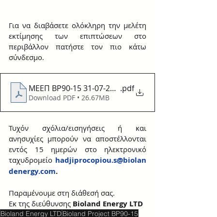
Για να διαβάσετε ολόκληρη την μελέτη 
εκτίμησης των επιπτώσεων στο 
περιβάλλον πατήστε τον πιο κάτω 
σύνδεσμο.
MEEΠ BP90-15 31-07-2024(FINAL)
.pdf
Download PDF • 26.67MB
Τυχόν σχόλια/εισηγήσεις ή και 
ανησυχίες μπορούν να αποστέλλονται 
εντός 15 ημερών στο ηλεκτρονικό 
ταχυδρομείο
hadjiprocopiou.s@biolan
denergy.com
.
Παραμένουμε στη διάθεσή σας.
Εκ της διεύθυνσης 
Bioland Energy LTD
Bioland Energy LTD
Bioland Project BP90-15