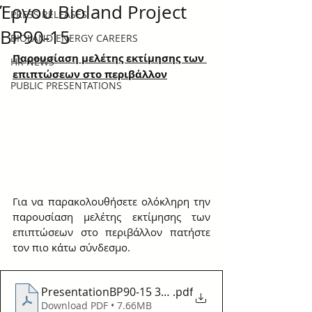
Έργου Bioland Project
PRESS RELEASES
BP90-15
BIOLAND ENERGY CAREERS
Παρουσίαση μελέτης εκτίμησης των 
HR NEWS
επιπτώσεων στο περιβάλλον
PUBLIC PRESENTATIONS
Για να παρακολουθήσετε ολόκληρη την 
παρουσίαση μελέτης εκτίμησης των 
επιπτώσεων στο περιβάλλον πατήστε 
τον πιο κάτω σύνδεσμο.
PresentationBP90-15 31-07-2024
.pdf
Download PDF • 7.66MB